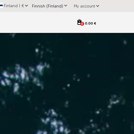
Finland
|
€
My account
0.00 €
0