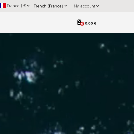
France
|
€
My account
0.00 €
0