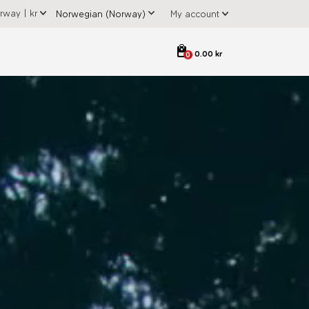
rway
|
kr
My account
0.00 kr
0