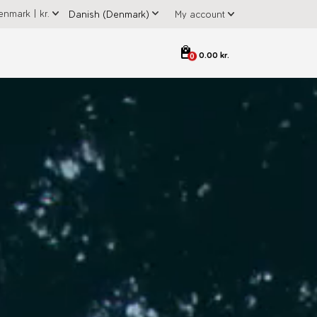
enmark
|
kr.
My account
0.00 kr.
0