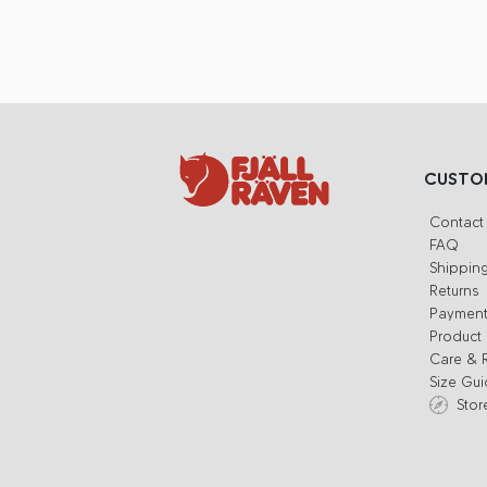
CUSTOM
Contact
FAQ
Shippin
Returns
Paymen
Product 
Care & 
Size Gu
Stor