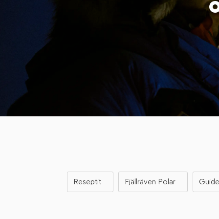
O
Reseptit
Fjällräven Polar
Guide