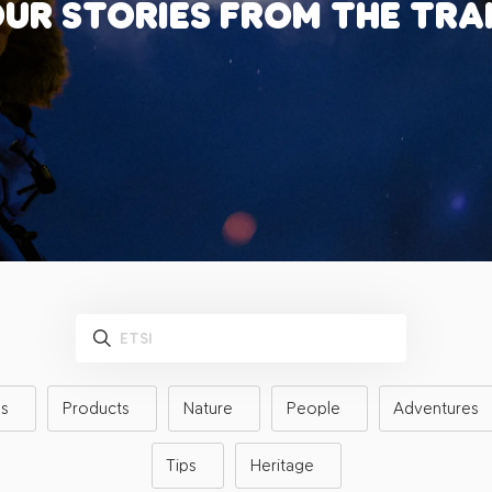
UR STORIES FROM THE TRA
s
Products
Nature
People
Adventures
Tips
Heritage