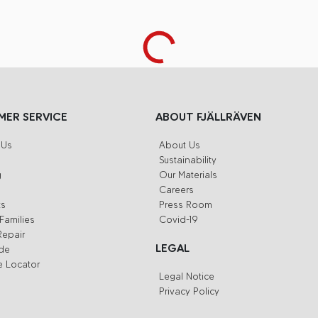
ER SERVICE
ABOUT FJÄLLRÄVEN
 Us
About Us
Sustainability
g
Our Materials
Careers
ts
Press Room
Families
Covid-19
Repair
LEGAL
ide
e Locator
Legal Notice
Privacy Policy