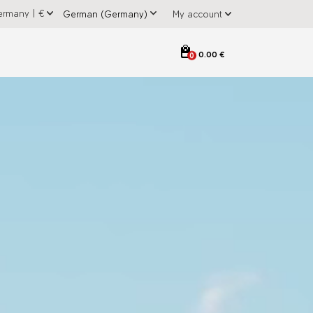
ermany
|
€
My account
0.00 €
0