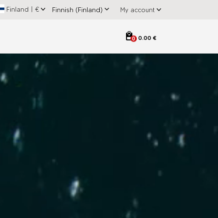
Finland
|
€
My account
0.00 €
0