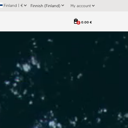
Finland
|
€
My account
0.00 €
0