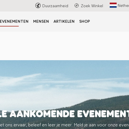
Nethe
Duurzaamheid
Zoek Winkel
EVENEMENTEN
MENSEN
ARTIKELEN
SHOP
LE AANKOMENDE EVENEMEN
t ons ervaar, beleef en leer je meer. Meld je aan voor onze eve