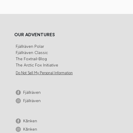
OUR ADVENTURES
Fjällräven Polar
Fjällräven Classic
The Foxtrail-Blog
The Arctic Fox Initiative
Do Not Sell My Personal Information
Fjällräven
Fjällräven
Kånken
Kånken