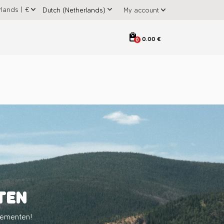
rlands
|
€
My account
0.00 €
0
TEN
nementen!