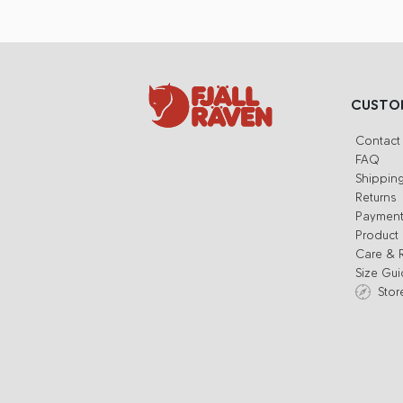
CUSTOM
Contact
FAQ
Shippin
Returns
Paymen
Product 
Care & 
Size Gu
Stor