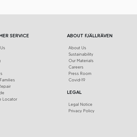
ER SERVICE
ABOUT FJÄLLRÄVEN
 Us
About Us
Sustainability
g
Our Materials
Careers
ts
Press Room
Families
Covid-19
Repair
LEGAL
ide
e Locator
Legal Notice
Privacy Policy