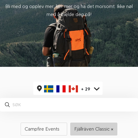
Bli med og opplev mer, lær mer og ha det morsomt. Ikke nøl
med å melde deg på!
+
29
Campfire Events
Fjällräven Classic