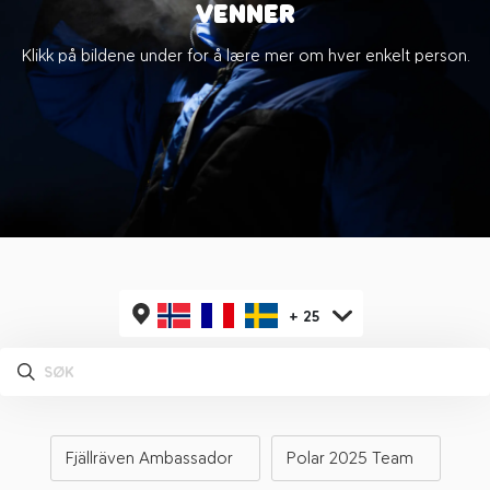
VENNER
Klikk på bildene under for å lære mer om hver enkelt person.
+
25
Fjällräven Ambassador
Polar 2025 Team