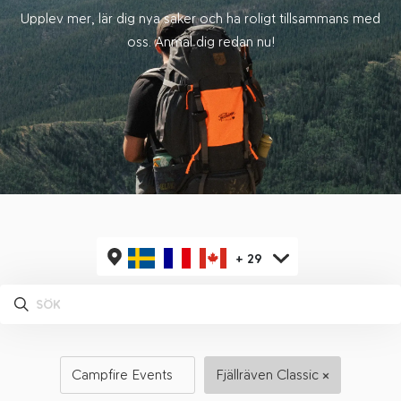
Upplev mer, lär dig nya saker och ha roligt tillsammans med
oss. Anmäl dig redan nu!
+
29
Campfire Events
Fjällräven Classic