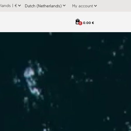
rlands
|
€
My account
0.00 €
0