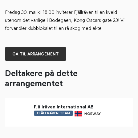
Fredag 30. mai kl. 18.00 inviterer Fjällräven til en kveld
utenom det vanlige i Bodegaen, Kong Oscars gate 23! Vi
forvandler klubblokalet til en rå skog med ekte
villmarkstemning inspirert av Berlins travle byliv og Fløyens
skoger. Det blir en kveld med mange elementer, små
workshops, gode leirbåls-samtaler, gaver, spesialtilbud og
GÅ TIL ARRANGEMENT
mye mer– En kveld perfekt for å henge ut, utforske og
oppdage.
Deltakere på dette
arrangementet
Fjällräven International AB
FJÄLLRÄVEN TEAM
NORWAY