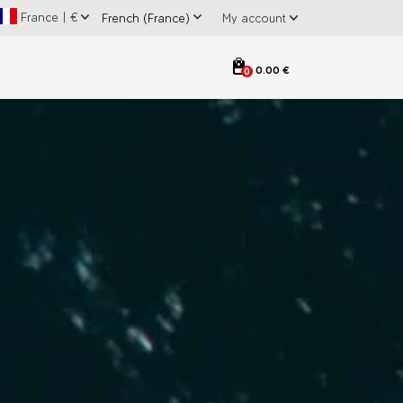
France
|
€
My account
0.00 €
0